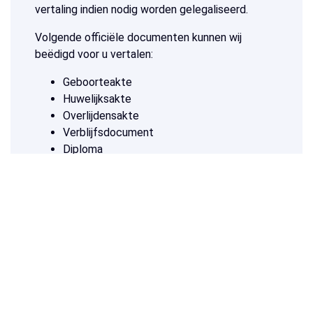
vertaling indien nodig worden gelegaliseerd.
Volgende officiële documenten kunnen wij
beëdigd voor u vertalen:
Geboorteakte
Huwelijksakte
Overlijdensakte
Verblijfsdocument
Diploma
Loonstrook
Bankdocument
Rijbewijs
Verklaring omtrent het gedrag
Of andere officiële documenten die bij
overheidsinstanties moeten worden
ingediend.
Wij nemen de volledige procedure voor onze
rekening, inclusief een eventuele legalisatie bij de