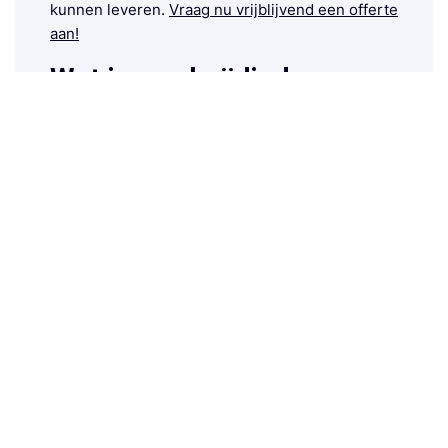
kunnen leveren.
Vraag nu vrijblijvend een offerte
aan!
Wat is een beëdigde
vertaling?
Een beëdigde vertaling is een officiële
vertaling die is gewaarmerkt door een
beëdigde vertaler. Dat is een vertaler
die aan alle wettelijke vereisten voldoet
en een eed heeft afgelegd bij de lokale
rechtbank.
Wij werken uitsluitend met officiële beëdigde
vertalers die aan onze strenge kwaliteitseisen
voldoen en zijn opgenomen in het Register
beëdigde tolken en vertalers.